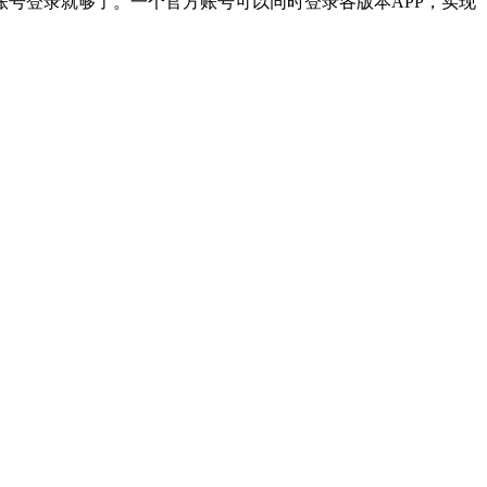
啊哈加速器官方账号登录就够了。一个官方账号可以同时登录各版本APP，实现