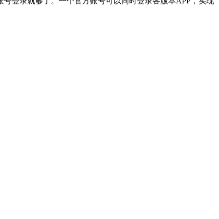
啊哈加速器官方账号登录就够了。一个官方账号可以同时登录各版本APP，实现