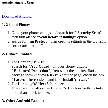
Attention Android Users!
Download Android
1. Xiaomi Phones:
Go to your phone settings and search for
" Security Scan"
,
then turn off the
"Scan before installing"
option.
search for
"mi Protect"
, then open its settings in the top-right
corner and turn it off.
2. Huawei Phones:
For HarmonyOS 4.0:
Search for
"App Guard"
on your phone, disable
"Enhanced Protection"
, then when the app installation
package shows
"View Risks"
, enter the page, check the box
"I accept these risks"
, and tap
"Install Anyway"
.
For HarmonyOS Next 5.0 or later:
Please visit the official website’s FAQ section for the detailed
tutorial and click to enter.
3. Other Android Brands: