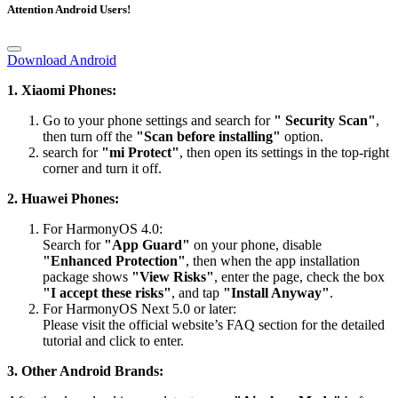
Attention Android Users!
Download Android
1. Xiaomi Phones:
Go to your phone settings and search for
" Security Scan"
,
then turn off the
"Scan before installing"
option.
search for
"mi Protect"
, then open its settings in the top-right
corner and turn it off.
2. Huawei Phones:
For HarmonyOS 4.0:
Search for
"App Guard"
on your phone, disable
"Enhanced Protection"
, then when the app installation
package shows
"View Risks"
, enter the page, check the box
"I accept these risks"
, and tap
"Install Anyway"
.
For HarmonyOS Next 5.0 or later:
Please visit the official website’s FAQ section for the detailed
tutorial and click to enter.
3. Other Android Brands:
After the download is complete, turn on
"Airplane Mode"
before