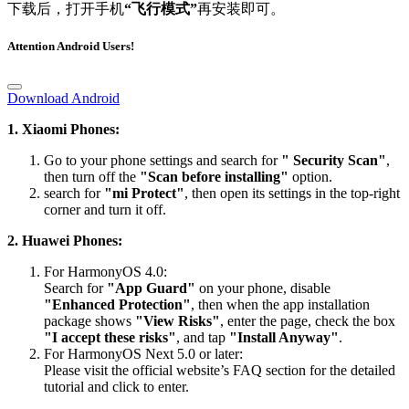
Attention Android Users!
Download Android
1. Xiaomi Phones:
Go to your phone settings and search for
" Security Scan"
,
then turn off the
"Scan before installing"
option.
search for
"mi Protect"
, then open its settings in the top-right
corner and turn it off.
2. Huawei Phones:
For HarmonyOS 4.0:
Search for
"App Guard"
on your phone, disable
"Enhanced Protection"
, then when the app installation
package shows
"View Risks"
, enter the page, check the box
"I accept these risks"
, and tap
"Install Anyway"
.
For HarmonyOS Next 5.0 or later:
Please visit the official website’s FAQ section for the detailed
tutorial and click to enter.
3. Other Android Brands:
After the download is complete, turn on
"Airplane Mode"
before